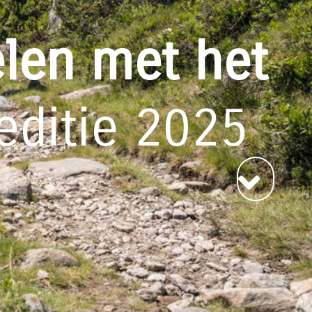
len met het
editie 2025