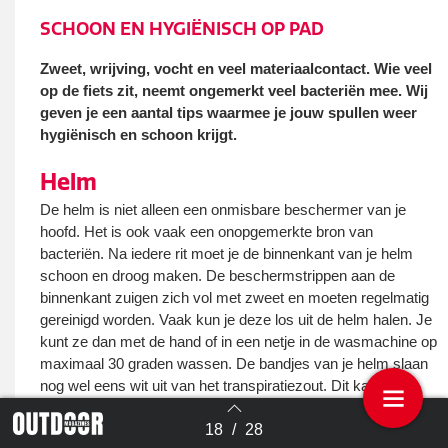
SCHOON EN
HYGIËNISCH OP PAD
Zweet, wrijving, vocht en veel materiaalcontact. Wie veel
op de fiets zit, neemt ongemerkt veel bacteriën mee. Wij
geven je een aantal tips waarmee je jouw spullen weer
hygiënisch en schoon krijgt.
Helm
De helm is niet alleen een onmisbare beschermer van je
hoofd. Het is ook vaak een onopgemerkte bron van
bacteriën. Na iedere rit moet je de binnenkant van je helm
schoon en droog maken. De beschermstrippen aan de
binnenkant zuigen zich vol met zweet en moeten regelmatig
gereinigd worden. Vaak kun je deze los uit de helm halen. Je
kunt ze dan met de hand of in een netje in de wasmachine op
maximaal 30 graden wassen. De bandjes van je helm slaan
nog wel eens wit uit van het transpiratiezout. Dit kan je het
verwijderen met een zachte borstel met water en zeep. De
18
/
28
buitenkant van de helm kun je het beste met een vochtige
Terug naar overzicht