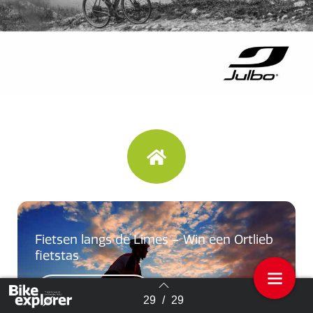
Fietsen langs de Limes – Win een Ortlieb
fietstas
Vorig artikel
29
/
29
Terug naar overzicht