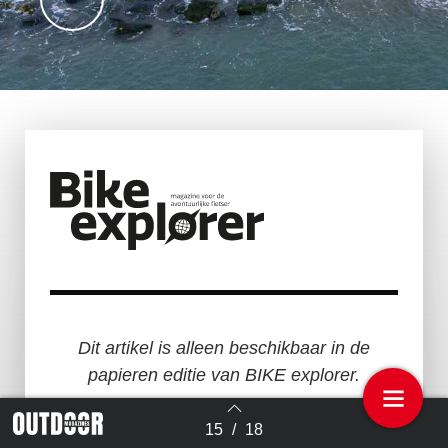
Dit artikel is alleen beschikbaar in de
papieren editie van BIKE explorer.
Wil jij BIKE explorer voortaan thuis
15
/
18
Terug naar overzicht