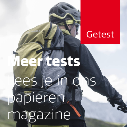
Getest
Meer tests
Lees je in ons
papieren
magazine