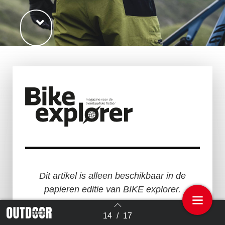
Dit artikel is alleen beschikbaar in de
papieren editie van BIKE explorer.
Wil jij BIKE explorer voortaan thuis
14
/
17
Terug naar overzicht