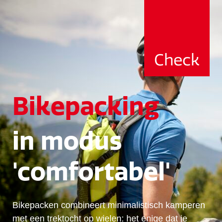
Check
Bikepacking
in modus
'comfortabel'
Bikepacken combineert minimalistisch kamperen
met een trektocht op wielen: het enige dat je