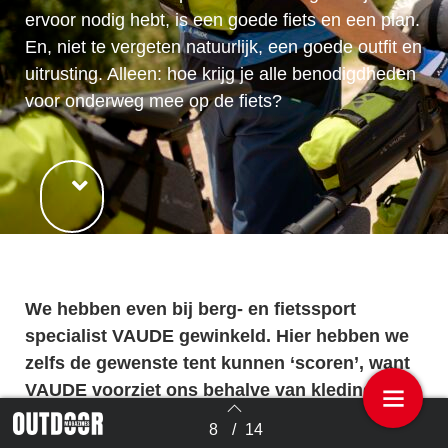
ervoor nodig hebt, is een goede fiets en een plan.
En, niet te vergeten natuurlijk, een goede outfit en
uitrusting. Alleen: hoe krijg je alle benodigdheden
voor onderweg mee op de fiets?
We hebben even bij berg- en fietssport
specialist VAUDE gewinkeld. Hier hebben we
zelfs de gewenste tent kunnen ‘scoren’, want
VAUDE voorziet ons behalve van kleding en
schoenen ook van fietsrugzakken en
8
/
14
Terug naar overzicht
fietstassen waarin zelfs je tent mee kan!