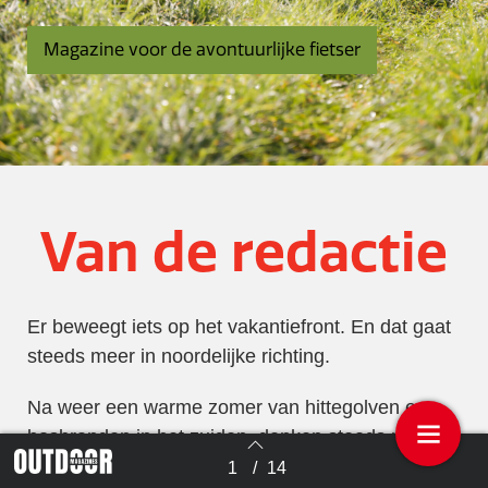
Magazine voor de avontuurlijke fietser
Van de redactie
Er beweegt iets op het vakantiefront. En dat gaat
steeds meer in noordelijke richting.
Na weer een warme zomer van hittegolven en
bosbranden in het zuiden, denken steeds meer
mensen voor hun jaarlijkse vakantie aan andere
1
/
14
Terug naar overzicht