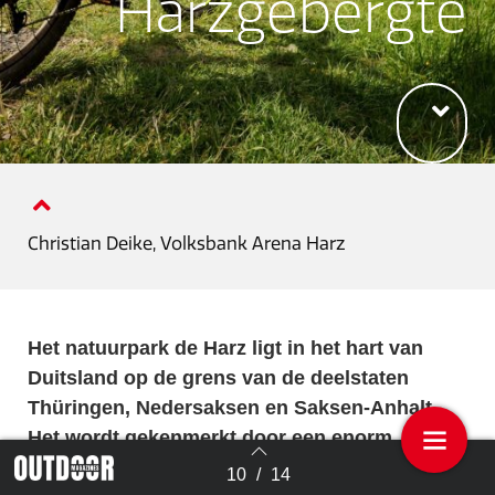
Harzgebergte
Christian Deike, Volksbank Arena Harz
Het natuurpark de Harz ligt in het hart van
Duitsland op de grens van de deelstaten
Thüringen, Nedersaksen en Saksen-Anhalt.
Het wordt gekenmerkt door een enorm
mysterieus landschap met rotsen, kloven en
10
/
14
Terug naar overzicht