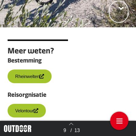
Meer weten?
Bestemming
Rheinwelten
Reisorgnisatie
Velontour
9
/
13
Terug naar overzicht