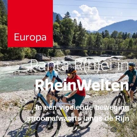
Europa
Panta R(h)ei in
RheinWelten
In een vloeiende beweging
stroomafwaarts langs de Rijn