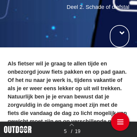
Deel 2. Schade of diefstal
Als fietser wil je graag te allen tijde en
onbezorgd jouw fiets pakken en op pad gaan.
Of het nu naar je werk is, tijdens vakantie of
als je er weer eens lekker op uit wil trekken.
Natuurlijk ben je je ervan bewust dat je
zorgvuldig in de omgang moet zijn met de
fiets die vandaag de dag zo licht mogelijk van
gewicht moet zijn en op verschillende plekken
van high-tech accessoires is voorzien. En
5
/
19
Terug naar overzicht