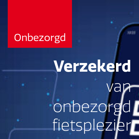
Onbezorgd
Verzekerd
van
onbezorgd
fietsplezier