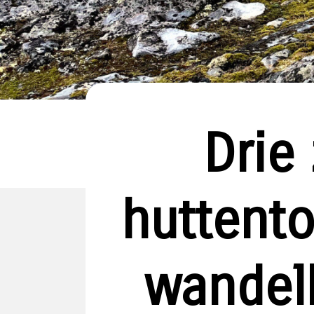
Drie
huttento
wandelh