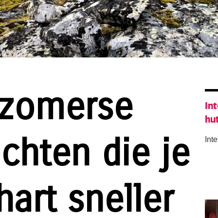
 zomerse
Int
hu
chten die je
Int
art sneller