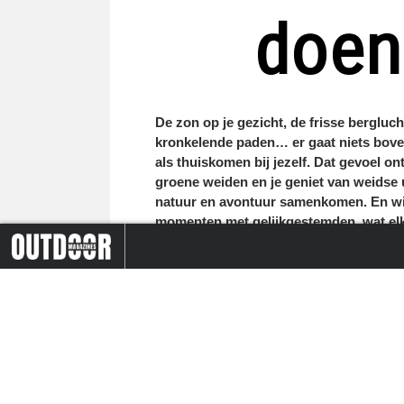
doen
De zon op je gezicht, de frisse bergluch
kronkelende paden… er gaat niets bove
als thuiskomen bij jezelf. Dat gevoel o
groene weiden en je geniet van weidse 
natuur en avontuur samenkomen. En wie
momenten met gelijkgestemden, wat elke
tsen & genieten aan de
Ontdek de prachtige natuu
Voor deze zomer selecteerden we drie h
chensee
door Osnabrück tijdens dit v
verzorgde 3-daagse
Door het hart van de Beie
wandelarrangement
Van de oostelijke naar de westelijke Beier
uitgestrekte alpenweides en bergtoppen. 
Oostenrijk en het Duitse heuvellandschap.
meren en schilderachtige valleien vormen 
18