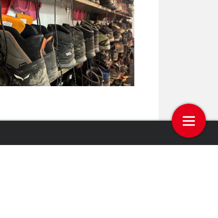
in De Panne dat is …
X-Over Bombastic, anders en
praktisch
21