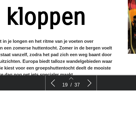
 kloppen
t in je longen en het ritme van je voeten over
n een zomerse huttentocht. Zomer in de bergen voelt
ntstaat vanzelf, zodra het pad zich een weg baant door
uitzichten. Europa biedt talloze wandelgebieden waar
 kiest voor een groepshuttentocht deelt de mooiste
 dag nog net iets specialer maakt.
r rond en
Drie zomerse huttentochten die je
Wandelen 
19
/
37
uttentochten waarin dit alles samenkomt.
olledig
wandelhart sneller doen kloppen
rse Alpen
se Alpen voert deze huttentocht langs eindeloze bossen,
Onderweg openen zich panoramische uitzichten over
 Het landschap is spectaculair: imposante pieken, heldere
het decor voor een afwisselende huttentocht tussen
19
20