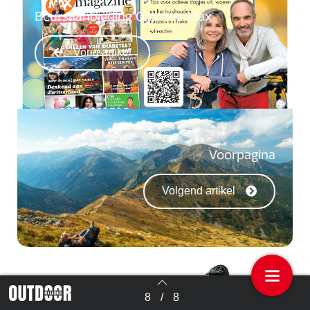
Beursaanbieding Omroep Max
Vorig artikel
Voorpagina
Volgend artikel
8
/
8
Terug naar overzicht