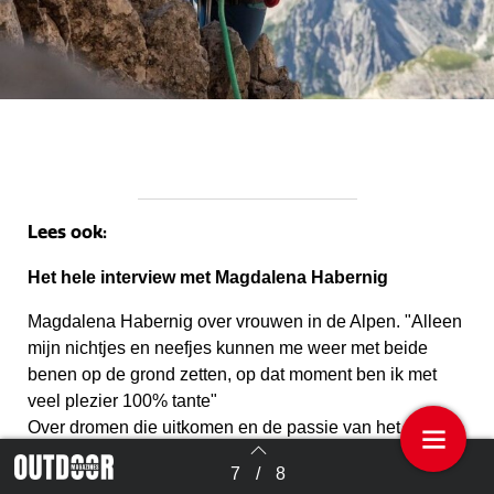
Lees ook:
Het hele interview met Magdalena Habernig
Magdalena Habernig over vrouwen in de Alpen. "Alleen
mijn nichtjes en neefjes kunnen me weer met beide
benen op de grond zetten, op dat moment ben ik met
veel plezier 100% tante"
Over dromen die uitkomen en de passie van het gidsen,
over vrouwelijke klimmers en gidsen in de Alpen en de
7
/
8
Terug naar overzicht
bergwereld om hen heen en over het beklimmen van