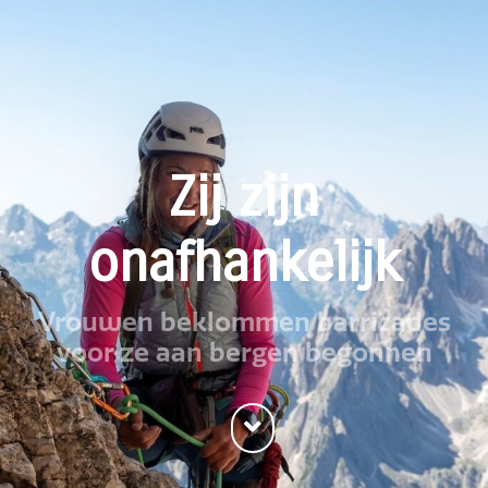
Zij zijn
onafhankelijk
Vrouwen beklommen barricades
voor ze aan bergen begonnen