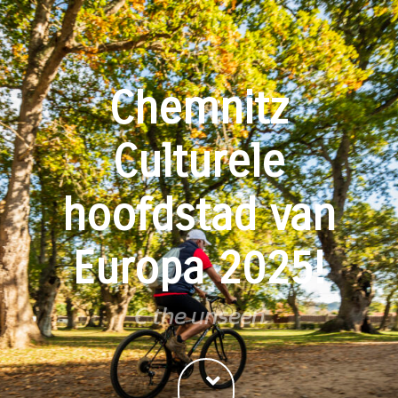
Chemnitz
Culturele
hoofdstad van
Europa 2025!
C the unseen