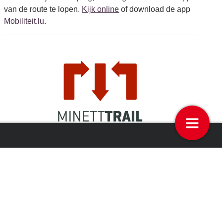
van de route te lopen.
Kijk online
of download de app
Mobiliteit.lu
.
langs de Oude Hollandse
Blekinge & Småland:
e met nieuwe wandelgids
Ontdekkingsreiziger in Zuid-Zwed
Meer weten?
Alles over de route en etappes
. Met interactieve
kaarten en te downloaden gpx-tracks.
Algemene toeristische informatie
over de Minett.
Over de
site in Fond-de-Gras
.
10
Of
download de VisitLuxembourg app
voor het