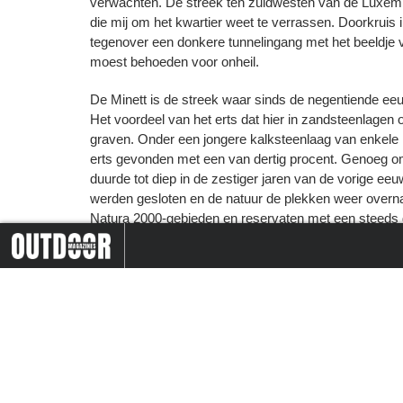
verwachten. De streek ten zuidwesten van de Luxembur
die mij om het kwartier weet te verrassen. Doorkruis ik
tegenover een donkere tunnelingang met het beeldje v
moest behoeden voor onheil.
De Minett is de streek waar sinds de negentiende ee
Het voordeel van het erts dat hier in zandsteenlagen o
graven. Onder een jongere kalksteenlaag van enkele 
erts gevonden met een van dertig procent. Genoeg 
duurde tot diep in de zestiger jaren van de vorige eeu
werden gesloten en de natuur de plekken weer overnam
Natura 2000-gebieden en reservaten met een steeds gr
verwaarlozing te danken nieuwe natuur waar de biodiver
 een app op pad door de
Harz – een avontuur voor h
uitgeroepen tot UNESCO Biosphere Reserve.
sbosch
gezin
Treintjes
De Minett Trail is een negentig kilometer lange, gril
natuurgebieden in de regio aan elkaar rijgt. Mijn wand
lopen, maar gaan in twee dagen twee aparte stukken t
vervoer helemaal gratis dus komen we overal makkelij
netwerk van bus- en spoorlijnen; dat laatste als een g
7