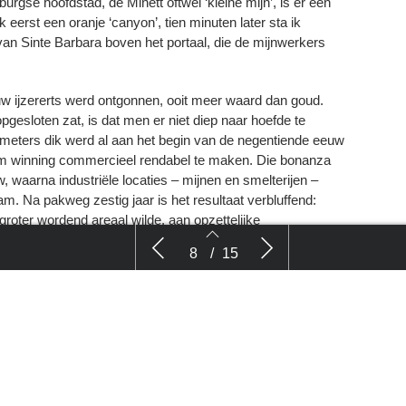
gse hoofdstad, de Minett oftwel ‘kleine mijn’, is er een
 eerst een oranje ‘canyon’, tien minuten later sta ik
an Sinte Barbara boven het portaal, die de mijnwerkers
uw ijzererts werd ontgonnen, ooit meer waard dan goud.
pgesloten zat, is dat men er niet diep naar hoefde te
meters dik werd al aan het begin van de negentiende eeuw
om winning commercieel rendabel te maken. Die bonanza
w, waarna industriële locaties – mijnen en smelterijen –
. Na pakweg zestig jaar is het resultaat verbluffend:
oter wordend areaal wilde, aan opzettelijke
siteit groter is dan ooit tevoren. De hele streek is
et hele
Minett Trail: Zigzaggen door nieuwe
Wandelen 
8
/
15
natuur
Waterlini
lig slingerende wandelroute die de bezienswaardigheden en
elmaat en ik hebben helaas de tijd niet om de hele route te
e lijf. Geen probleem, in Luxemburg is het openbaar
k terug naar ons startpunt. De streek heeft een dicht
evolg van de rappe industrialisatie die vanaf in de tweede
8
9