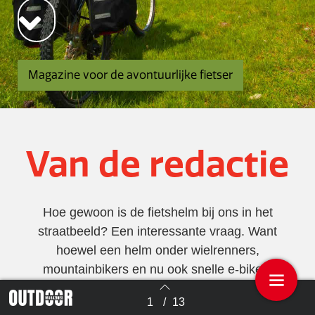
Magazine voor de avontuurlijke fietser
Van de redactie
Hoe gewoon is de fietshelm bij ons in het
straatbeeld? Een interessante vraag. Want
hoewel een helm onder wielrenners,
mountainbikers en nu ook snelle e-bikers
inmiddels gemeengoed is, laten veel mensen hun
1
/
13
Terug naar overzicht
haren kennelijk liever wapperen in de wind. Of