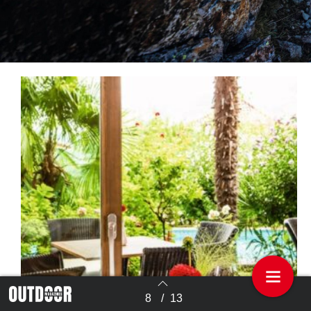
8
/
13
Terug naar overzicht