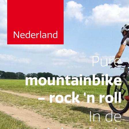
Nederland
Pure
mountainbike
- rock 'n roll
In de