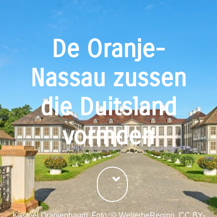
De Oranje-
Nassau zussen
die Duitsland
vormden
Kasteel Oranienbaum. Foto:
© WelterbeRegion, CC BY-