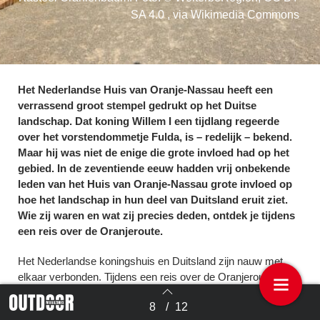
SA 4.0 , via Wikimedia Commons
Het Nederlandse Huis van Oranje-Nassau heeft een
verrassend groot stempel gedrukt op het Duitse
landschap. Dat koning Willem I een tijdlang regeerde
over het vorstendommetje Fulda, is – redelijk – bekend.
Maar hij was niet de enige die grote invloed had op het
gebied. In de zeventiende eeuw hadden vrij onbekende
leden van het Huis van Oranje-Nassau grote invloed op
hoe het landschap in hun deel van Duitsland eruit ziet.
Wie zij waren en wat zij precies deden, ontdek je tijdens
een reis over de Oranjeroute.
Het Nederlandse koningshuis en Duitsland zijn nauw met
elkaar verbonden. Tijdens een reis over de Oranjeroute, een
vakantieroute die kriskras door Duitsland en Nederland voert,
8
/
12
kom je langs 23 Duitse plaatsen waar de sporen van de
Terug naar overzicht