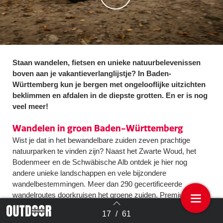
Staan wandelen, fietsen en unieke natuurbelevenissen
boven aan je vakantieverlanglijstje? In Baden-
Württemberg kun je bergen met ongelooflijke uitzichten
beklimmen en afdalen in de diepste grotten. En er is nog
veel meer!
Wandelen in groen Baden-Württemberg
Wist je dat in het bewandelbare zuiden zeven prachtige
natuurparken te vinden zijn? Naast het Zwarte Woud, het
Bodenmeer en de Schwäbische Alb ontdek je hier nog
andere unieke landschappen en vele bijzondere
wandelbestemmingen. Meer dan 290 gecertificeerde
wandelroutes doorkruisen het groene zuiden. Premium- en
kwaliteitswandelpaden, gastronomische routes en etappes
17
/
61
Terug naar overzicht
van de Jakobsweg, Limeswandelroute en de ‘SeeGang’ aan