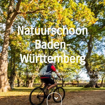
Natuurschoon
Baden-
Württemberg
Lichtenstein Biosfeergebied Schwäbische Alb
©TMBW/Dietmar Denger