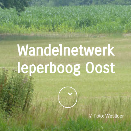
Wandelnetwerk
Ieperboog Oost
©
Foto: Westtoer