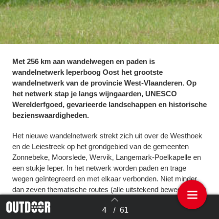
Met 256 km aan wandelwegen en paden is
wandelnetwerk Ieperboog Oost het grootste
wandelnetwerk van de provincie West-Vlaanderen. Op
het netwerk stap je langs wijngaarden, UNESCO
Werelderfgoed, gevarieerde landschappen en historische
bezienswaardigheden.
Het nieuwe wandelnetwerk strekt zich uit over de Westhoek
en de Leiestreek op het grondgebied van de gemeenten
Zonnebeke, Moorslede, Wervik, Langemark-Poelkapelle en
een stukje Ieper. In het netwerk worden paden en trage
wegen geïntegreerd en met elkaar verbonden. Niet minder
dan zeven thematische routes (alle uitstekend bewegwijzerd)
zijn in het nieuwe netwerk opgenomen. Alles werd vakkundig
4
/
61
bewegwijzerd met maar liefst 734 palen en 1707 bordjes.
Terug naar overzicht