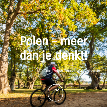
Polen – meer
dan je denkt!
©
Foto:Polish Tourism Organisation