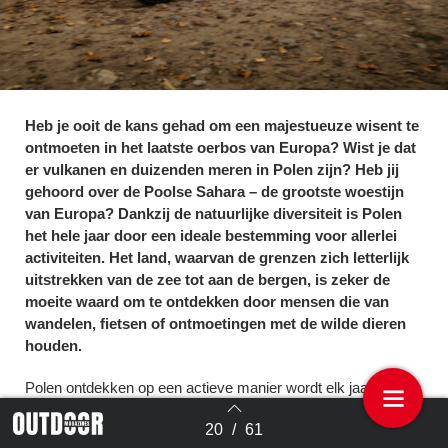
Heb je ooit de kans gehad om een majestueuze wisent te
ontmoeten in het laatste oerbos van Europa? Wist je dat
er vulkanen en duizenden meren in Polen zijn? Heb jij
gehoord over de Poolse Sahara – de grootste woestijn
van Europa? Dankzij de natuurlijke diversiteit is Polen
het hele jaar door een ideale bestemming voor allerlei
activiteiten. Het land, waarvan de grenzen zich letterlijk
uitstrekken van de zee tot aan de bergen, is zeker de
moeite waard om te ontdekken door mensen die van
wandelen, fietsen of ontmoetingen met de wilde dieren
houden.
Polen ontdekken op een actieve manier wordt elk jaar steeds
populairder. De ongerepte natuur, geweldige landschappen
20
/
61
en ongelooflijke geschiedenis worden alsmaar meer
Terug naar overzicht